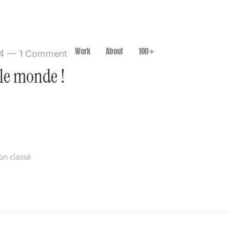
Bogino & Peronne
Work
About
100✶
4
—
1 Comment
 le monde !
ress. Ceci est votre premier article. Modifiez-le ou 
e !
on classé