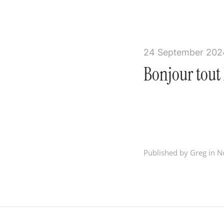
24 September 202
Bonjour tout
Bienvenue sur WordP
commencez à écrir
Published by Greg in
N